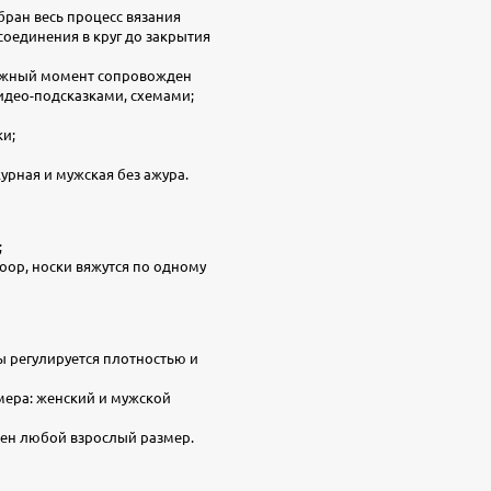
бран весь процесс вязания
соединения в круг до закрытия
ожный момент сопровожден
идео-подсказками, схемами;
ки;
урная и мужская без ажура.
;
loop, носки вяжутся по одному
ы регулируется плотностью и
мера: женский и мужской
ен любой взрослый размер.