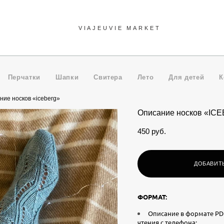
VIAJEUVIE MARKET
VIAJEUVIE MARKET
Перчатки
Шапки
Свитера
Лето
Для детей
К
ние носков «iceberg»
Описание носков «IC
450 pуб.
ДОБАВИТЬ
​ФОРМАТ:
Описание в формате PD
чтения с телефона;