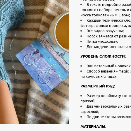
В тексте подробно разо
носков от набора петель и 
носка трикотажным швом;
Каждый технически сл
фотографиями процесса, в
Все видео озвучены;
Носок вяжется от резин
Пятка «подкова»;
Две модели: женская аж
УРОВЕНЬ СЛОЖНОСТИ:
Внимательный новичок
Способ вязания - magic 
на круговых спицах.
РАЗМЕРНЫЙ РЯД:
Размер по обхвату стоп
пряжей;
Два универсальных раз
взрослый;
По длине стопы возмож
МАТЕРИАЛЫ: