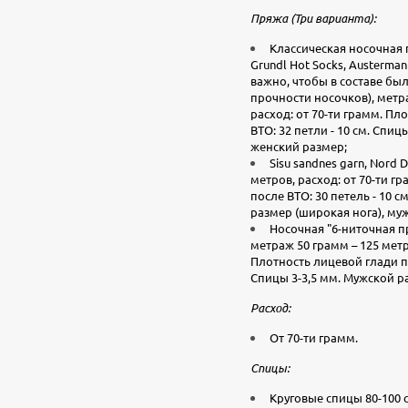
Пряжа (Три варианта):
Классическая носочная 
Grundl Hot Socks, Austerman
важно, чтобы в составе бы
прочности носочков), метра
расход: от 70-ти грамм. Пл
ВТО: 32 петли - 10 см. Спи
женский размер;
Sisu sandnes garn, Nord 
метров, расход: от 70-ти г
после ВТО: 30 петель - 10 с
размер (широкая нога), муж
Носочная "6-ниточная пря
метраж 50 грамм – 125 метр
Плотность лицевой глади по
Спицы 3-3,5 мм. Мужской р
Расход:
От 70-ти грамм.
Спицы:
Круговые спицы 80-100 с