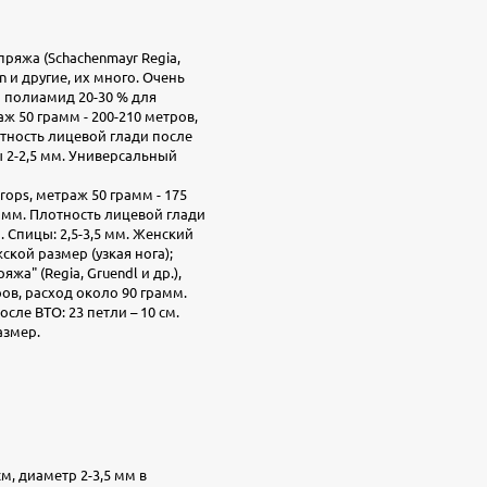
пряжа (Schachenmayr Regia,
n и другие, их много. Очень
л полиамид 20-30 % для
ж 50 грамм - 200-210 метров,
отность лицевой глади после
цы 2-2,5 мм. Универсальный
Drops, метраж 50 грамм - 175
рамм. Плотность лицевой глади
м. Спицы: 2,5-3,5 мм. Женский
ской размер (узкая нога);
жа" (Regia, Gruendl и др.),
ов, расход около 90 грамм.
сле ВТО: 23 петли – 10 см.
азмер.
м, диаметр 2-3,5 мм в