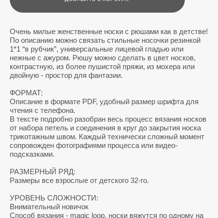
Очень милые женственные носки с рюшами как в детстве!
По описанию можно связать стильные носочки резинкой
1*1 “в рубчик”, универсальные лицевой гладью или
нежные с ажуром. ️Рюшу можно сделать в цвет носков,
контрастную, из более пушистой пряжи, из мохера или
двойную - простор для фантазии.
ФОРМАТ:
Описание в формате PDF, удобный размер шрифта для
чтения с телефона.
В тексте подробно разобран весь процесс вязания носков
от набора петель и соединения в круг до закрытия носка
трикотажным швом. Каждый технически сложный момент
сопровожден фотографиями процесса или видео-
подсказками.
РАЗМЕРНЫЙ РЯД:
Размеры все взрослые от детского 32-го.
УРОВЕНЬ СЛОЖНОСТИ:
Внимательный новичок
Способ вязания - magic loop, носки вяжутся по одному на