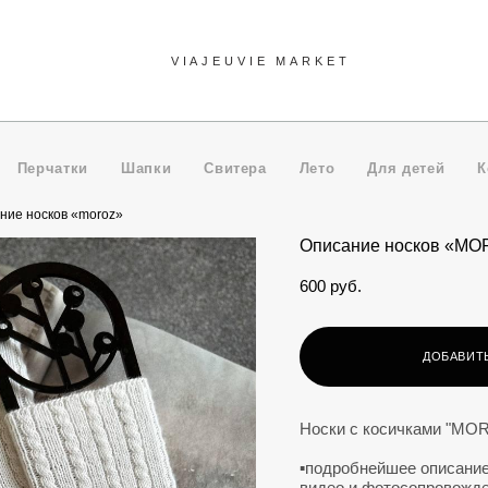
VIAJEUVIE MARKET
VIAJEUVIE MARKET
Перчатки
Шапки
Свитера
Лето
Для детей
К
ние носков «moroz»
Описание носков «M
600 pуб.
ДОБАВИТЬ
Носки с косичками "MO
▪️подробнейшее описание
видео и фотосопровожд