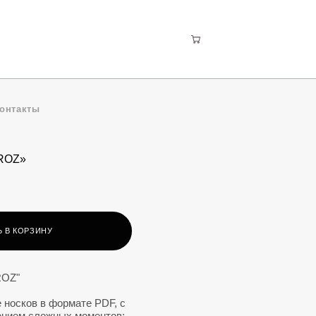
онтакты
OROZ»
 В КОРЗИНУ
ROZ"
 носков в формате PDF, с
ением сложных моментов;