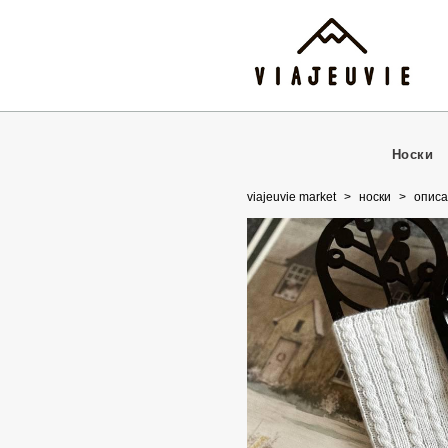
Носки
viajeuvie market
>
носки
>
описа