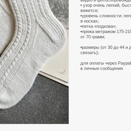
▪️ узор очень легкий, бы
вяжется;
▪️уровень сложности: ле
в носках;
▪️пятка «подкова»;
▪️пряжа метражом 175-21
от 70 грамм;
▪️размеры (от 30 до 44 
связать);
для оплаты через Paypal
в личные сообщения