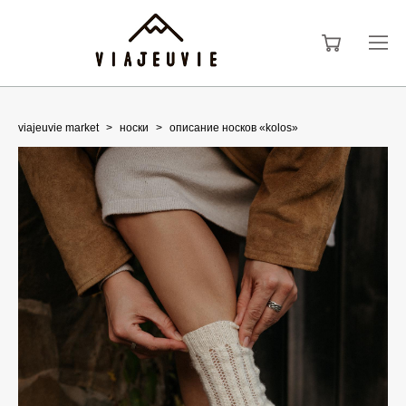
viajeuvie market
>
носки
>
описание носков «kolos»