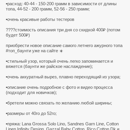
▪️расход:
40-44 - 150-200
грамм в зависимости от длины
топа,
44-52 - 200
грамм,
52-56 - 250
грамм;
▪️очень красивые работы тестеров
????стоимость описания три дня со скидкой 400₽ (потом
будет 500₽)
приобрести новое описание самого летнего ажурного топа
#топ_баунти уже на сайте ☀️
▪️стильный узор, который очень легко запоминается и
вяжется (баунти же райское наслаждение);
▪️очень аккуратный вырез, плавно переходящий из узора;
▪️описание очень подробное с фото и видео процесса
(подходит для новичков);
▪️бретели можно связать по желанию любой ширины;
▪️размеры от 40го до 52го;
▪️пряжа: Lana Grossa Solo Lino, Sandnes Garn Line, Cotton
Linen Infinity Design, Gazzal Baby Cotton, Rico Cotton Dk и