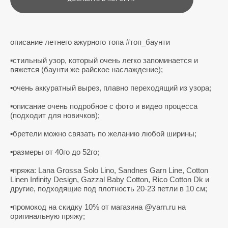
описание летнего ажурного топа #топ_баунти
▪️стильный узор, который очень легко запоминается и
вяжется (баунти же райское наслаждение);
▪️очень аккуратный вырез, плавно переходящий из узора;
▪️описание очень подробное с фото и видео процесса
(подходит для новичков);
▪️бретели можно связать по желанию любой ширины;
▪️размеры от 40го до 52го;
▪️пряжа: Lana Grossa Solo Lino, Sandnes Garn Line, Cotton
Linen Infinity Design, Gazzal Baby Cotton, Rico Cotton Dk и
другие, подходящие под плотность 20-23 петли в 10 см;
▪️промокод на скидку 10% от магазина @yarn.ru на
оригинальную пряжу;