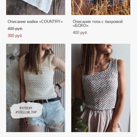
Описание майки «COUNTRY»
Описание топа с бахромой
«БОХО»
400 pуб.
400 pуб.
300 pуб.