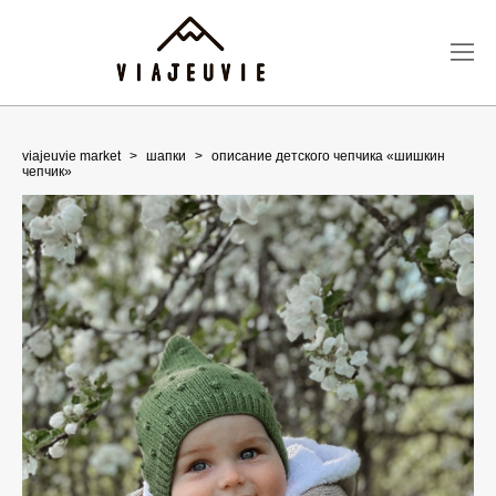
viajeuvie market
>
шапки
>
описание детского чепчика «шишкин
чепчик»