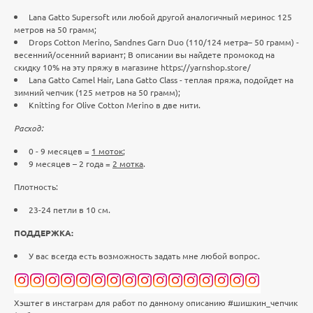
Lana Gatto Supersoft или любой другой аналогичный меринос 125
метров на 50 грамм;
Drops Cotton Merino, Sandnes Garn Duo (110/124 метра– 50 грамм) -
весенний/осенний вариант; В описании вы найдете промокод на
скидку 10% на эту пряжу в магазине https://yarnshop.store/
Lana Gatto Camel Hair, Lana Gatto Class - теплая пряжа, подойдет на
зимний чепчик (125 метров на 50 грамм);
Knitting for Olive Cotton Merino в две нити.
Расход:
0 - 9 месяцев =
1 моток
;
9 месяцев – 2 года =
2 мотка
.
Плотность:
23-24 петли в 10 см.
ПОДДЕРЖКА:
У вас всегда есть возможность задать мне любой вопрос.
Хэштег в инстаграм для работ по данному описанию #шишкин_чепчик