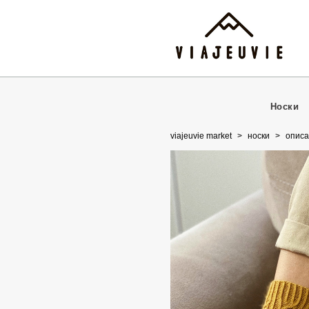
Носки
viajeuvie market
>
носки
>
oписа