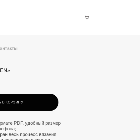
онтакты
PEN»
 В КОРЗИНУ
мате PDF, удобный размер
лефона;
ран весь процесс вязания
 и соединения в круг до