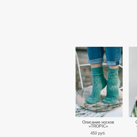
Описание носков
«TROPIC»
450 pуб.