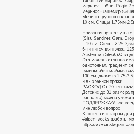
Тоненький меринос (Alegr
меринос+шёлк (Regia Pre
меринос+кашемир (Gruend
Меринос ручного окрашив
10 см. Спицы 1,75мм-2,5
Носочная пряжа чуть то
(Sisu Sandnes Garn, Drop
– 10 см. Спицы 2,25-3,5м
6-ти ниточная пряжа, 125
Austerman Step6).Спицы
Эта модель отлично смо
однотонная, градиент, с
резинкой/пяткой/мыском
100 см, диаметр 1,75-3,
и выбранной пряжи.
РАCХОД:От 70-ти грамм 
Детские до 31 размера п
раппорта) можно уложить
ПОДДЕРЖКА:У вас всегд
мне любой вопрос.
Хэштег в инстаграм для
#alpen_socks (работы м
https://www.instagram.com