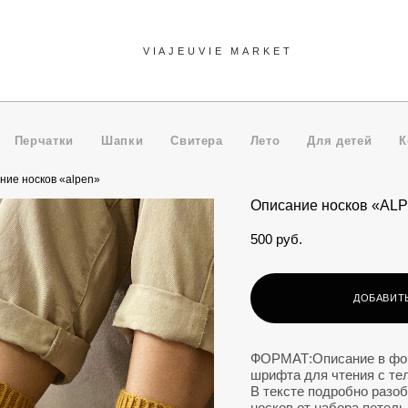
VIAJEUVIE MARKET
VIAJEUVIE MARKET
Перчатки
Шапки
Свитера
Лето
Для детей
К
ние носков «alpen»
Oписание носков «AL
500 pуб.
ДОБАВИТЬ
ФОРМАТ:Описание в фор
шрифта для чтения с те
В тексте подробно разоб
носков от набора петель