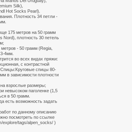
ia Manos Del Uruguay),
mium Silk),
l Hot Socks Pearl).
ания. Плотность 34 петли -
мм.
лще 175 метров на 50 грамм
s Nord), плотность 30 петель
м;
 метров - 50 грамм (Regia,
 3-4мм.
трится во всех видах пряжи:
екционная, с контрастной
.Спицы:Круговые спицы 80-
5 мм в зависимости плотности
на взрослые размеры;
ри невысоком паголенке (1,5
ся в 50 грамм.
а есть возможность задать
 работ по данному описанию
ожно посмотреть по ссылке
/explore/tags/alpen_socks/ )