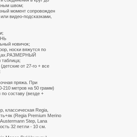
жным швом;
жный момент сопровожден
или видео-подсказками,
и;
ЕНЬ
ный новичок;
oop, носки вяжутся по
пицах.РАЗМЕРНЫЙ
 таблица;
детские от 27-го + все
:
очная пряжа. При
-210 метров на 50 грамм)
 по составу (везде +
, классическая Regia,
сть+як (Regia Premium Merino
, Austermann Step, Lana
ость 32 петли - 10 см.