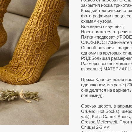
закрытия носка трикота
Каждый технически сло
фотографиями процесса 
схемами узора;
Все видео озвучены;
Носок вяжется от резинк
Пятка «подкова».УРОВ
СЛОЖНОСТИ:Вниматель
Способ вязания - magic l
одному на круговых с
РЯД:Большая размерная
Размеры все возможные (
взрослые).МАТЕРИАЛЫ
Пряжа:Классическая нос
одинаковом метраже (200
она делится на варианты
полиамид):
Овечья шерсть (например
Gruendl Hot Socks), шер
yak), Katia Camel, Andes
Grossa Meilenweit. Плотн
Спицы 2-3 мм;