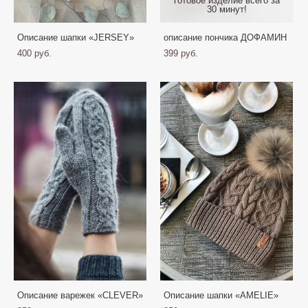
готовое изделие всего за
30 минут!
Описание шапки «JERSEY»
описание пончика ДОФАМИН
400 pуб.
399 pуб.
Описание варежек «CLEVER»
Описание шапки «AMELIE»