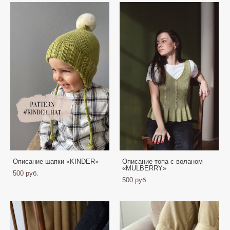
Описание шапки «KINDER»
Описание топа с воланом
«MULBERRY»
500 pуб.
500 pуб.