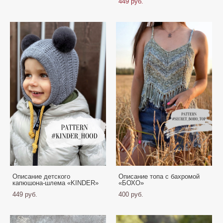
449 pуб.
Описание детского
Описание топа с бахромой
капюшона-шлема «KINDER»
«БОХО»
449 pуб.
400 pуб.